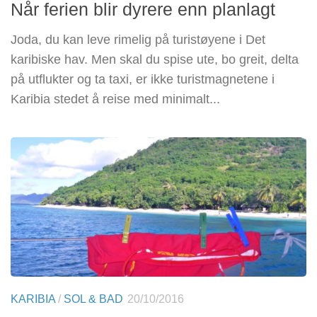
Når ferien blir dyrere enn planlagt
Joda, du kan leve rimelig på turistøyene i Det
karibiske hav. Men skal du spise ute, bo greit, delta
på utflukter og ta taxi, er ikke turistmagnetene i
Karibia stedet å reise med minimalt...
KARIBIA
/
SOL & BAD
20/10/2016