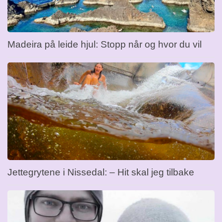
Madeira på leide hjul: Stopp når og hvor du vil
Jettegrytene i Nissedal: – Hit skal jeg tilbake