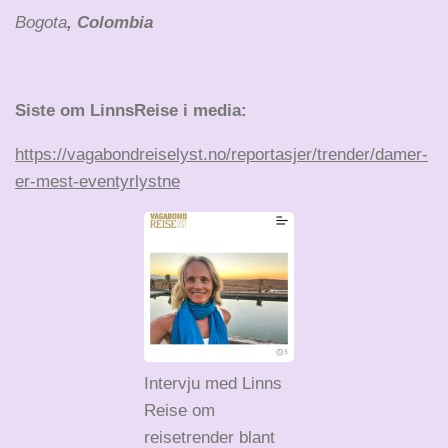
Bogota
, Colombia
Siste om LinnsReise i media:
https://vagabondreiselyst.no/reportasjer/trender/damer-
er-mest-eventyrlystne
Intervju med Linns
Reise om
reisetrender blant