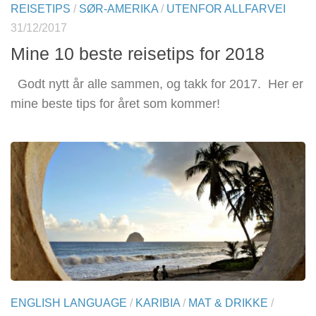
REISETIPS
/
SØR-AMERIKA
/
UTENFOR ALLFARVEI
31/12/2017
Mine 10 beste reisetips for 2018
Godt nytt år alle sammen, og takk for 2017. Her er
mine beste tips for året som kommer!
ENGLISH LANGUAGE
/
KARIBIA
/
MAT & DRIKKE
/