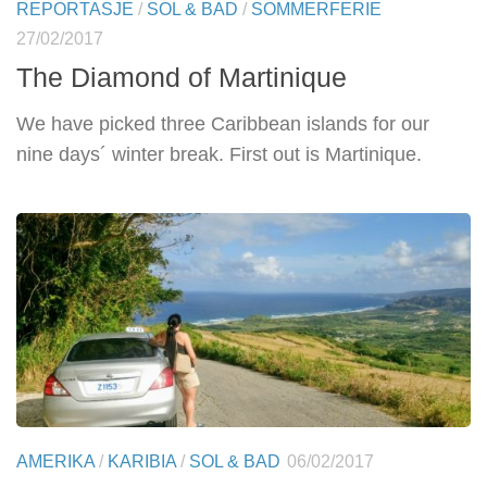
REPORTASJE
/
SOL & BAD
/
SOMMERFERIE
27/02/2017
The Diamond of Martinique
We have picked three Caribbean islands for our
nine days´ winter break. First out is Martinique.
AMERIKA
/
KARIBIA
/
SOL & BAD
06/02/2017