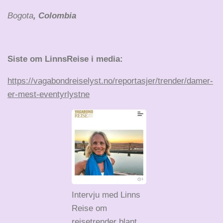
Bogota
, Colombia
Siste om LinnsReise i media:
https://vagabondreiselyst.no/reportasjer/trender/damer-
er-mest-eventyrlystne
Intervju med Linns
Reise om
reisetrender blant