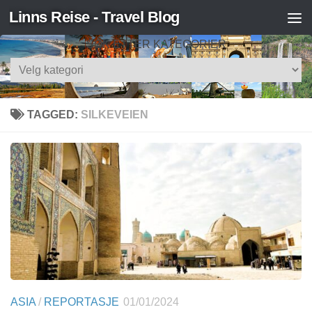
Linns Reise - Travel Blog
Skip to content
SØK ETTER KATEGORIER
Søk
etter
kategorier
TAGGED:
SILKEVEIEN
ASIA
/
REPORTASJE
01/01/2024