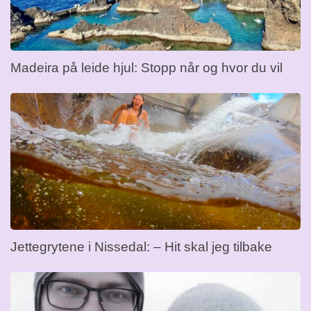
Madeira på leide hjul: Stopp når og hvor du vil
Jettegrytene i Nissedal: – Hit skal jeg tilbake