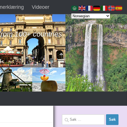
nerklæring
Videoer
 from 100+ countries
Søk
etter: