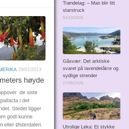
Trøndelag: – Man blir litt
starstruck
04/10/2025
Gåsvær: Det arktiske
svaret på lavendelåkre og
MERIKA
29/01/2013
sydlige strender
 meters høyde
27/08/2025
oppover de siste
pallacta i det
det. Stedet ligger
 som godt kunne
 eller Østerdalen.
Utrolige Leka: Et stykke