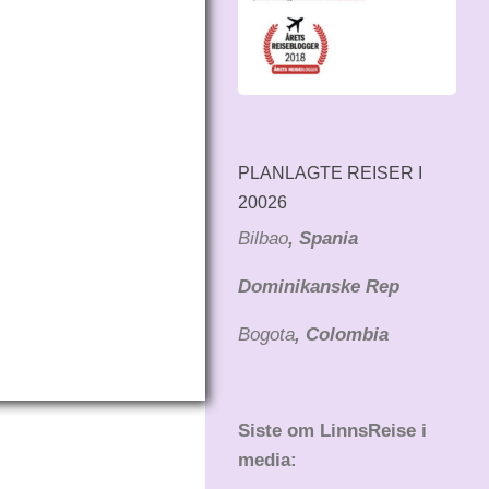
PLANLAGTE REISER I
20026
Bilbao
, Spania
Dominikanske Rep
Bogota
, Colombia
Siste om LinnsReise i
media: