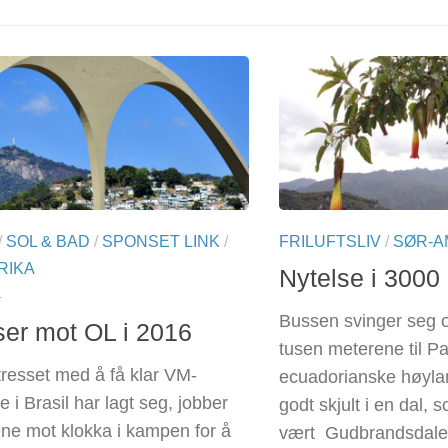
/
SOL & BAD
/
SPONSET LINK
/
FRILUFTSLIV
/
SØR-A
RIKA
Nytelse i 3000
4
Bussen svinger seg 
 ser mot OL i 2016
tusen meterene til Pa
stresset med å få klar VM-
ecuadorianske høylan
 i Brasil har lagt seg, jobber
godt skjult i en dal,
ne mot klokka i kampen for å
vært Gudbrandsdalen