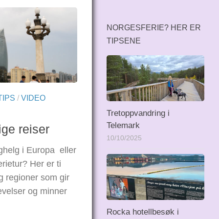
NORGESFERIE? HER ER
TIPSENE
TIPS
/
VIDEO
Tretoppvandring i
Telemark
ge reiser
10/10/2025
ghelg i Europa eller
erietur? Her er ti
g regioner som gir
velser og minner
Rocka hotellbesøk i