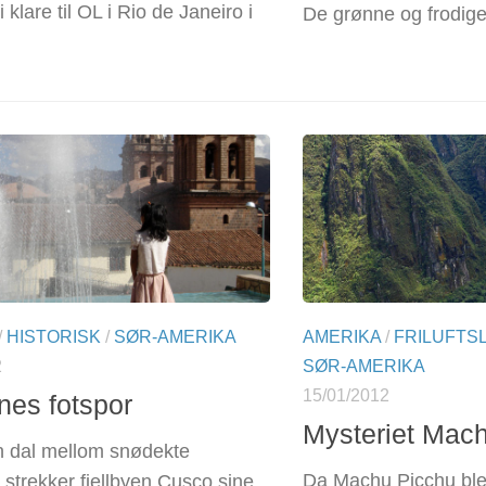
i klare til OL i Rio de Janeiro i
De grønne og frodige
/
HISTORISK
/
SØR-AMERIKA
AMERIKA
/
FRILUFTSL
2
SØR-AMERIKA
15/01/2012
nes fotspor
Mysteriet Mac
n dal mellom snødekte
Da Machu Picchu ble
r strekker fjellbyen Cusco sine