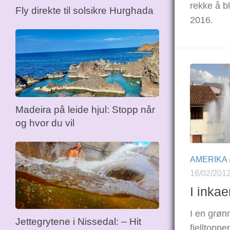
rekke å bl
Fly direkte til solsikre Hurghada
2016.
Madeira på leide hjul: Stopp når
og hvor du vil
AMERIKA
16/02/201
I inkae
I en grøn
Jettegrytene i Nissedal: – Hit
fjelltoppe