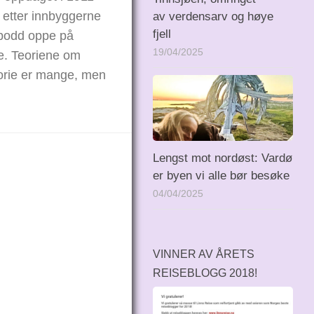
 etter innbyggerne
av verdensarv og høye
fjell
bodd oppe på
19/04/2025
ne. Teoriene om
orie er mange, men
Lengst mot nordøst: Vardø
er byen vi alle bør besøke
04/04/2025
VINNER AV ÅRETS
REISEBLOGG 2018!