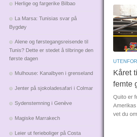
Herlige og fargerike Bilbao
La Marsa: Tunisias svar på
Bygdøy
Alene og førstegangsreisende til
Tunis? Dette er stedet å tilbringe den
første dagen
UTENFOR
Kåret t
Mulhouse: Kanalbyen i grenseland
femte 
Jenter på sjokoladesafari i Colmar
Quito er f
Sydenstemning i Genève
Amerikas 
vet du o
Magiske Marrakech
Leier ut ferieboliger på Costa