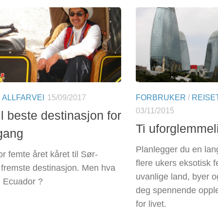
 ALLFARVEI
15/09/2017
FORBRUKER
/
REISE
03/11/2015
il beste destinasjon for
Ti uforglemmeli
gang
Planlegger du en lan
or femte året kåret til Sør-
flere ukers eksotisk f
fremste destinasjon. Men hva
uvanlige land, byer o
m Ecuador ?
deg spennende opple
for livet.