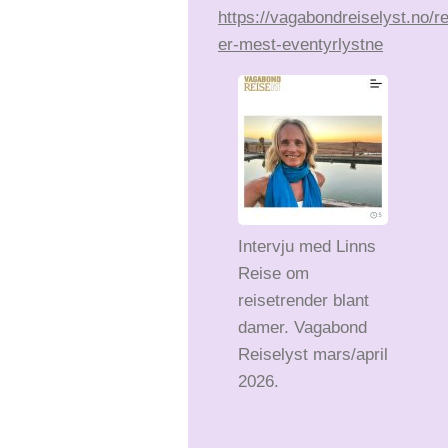
https://vagabondreiselyst.no/r
er-mest-eventyrlystne
Intervju med Linns
Reise om
reisetrender blant
damer. Vagabond
Reiselyst mars/april
2026.