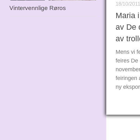
18/10/201
Vintervennlige Røros
Maria i
av De 
av trol
Mens vi f
feires De
november 
feiringen
ny eksport