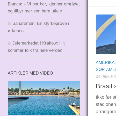
Blanca: – Vi bor her, kjenner området
og tilbyr mer enn bare utleie
Saharaman: En styrkeprøve i
ørkenen
Julemarkedet i Krakow: Hit
kommer folk fra hele verden
AMERIKA
SØR-AME
ARTIKLER MED VIDEO
04/08/201
Brasil
Ikke før 
stadionene
arrangøre