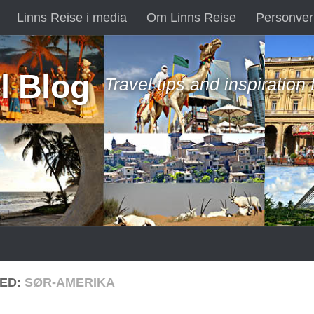
Linns Reise i media
Om Linns Reise
Personver
l Blog
Travel tips and inspiration
ED:
SØR-AMERIKA