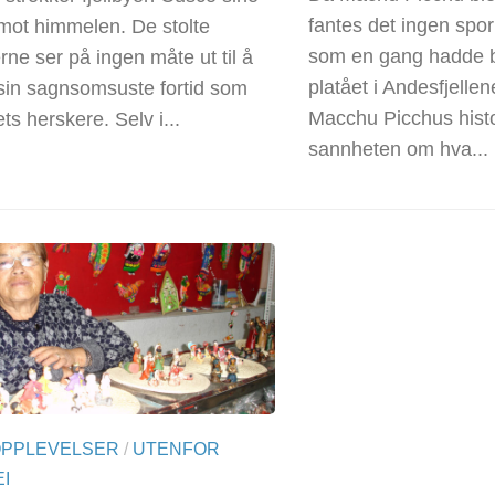
fantes det ingen spor
 mot himmelen. De stolte
som en gang hadde 
rne ser på ingen måte ut til å
platået i Andesfjelle
sin sagnsomsuste fortid som
Macchu Picchus hist
ts herskere. Selv i...
sannheten om hva...
OPPLEVELSER
/
UTENFOR
I