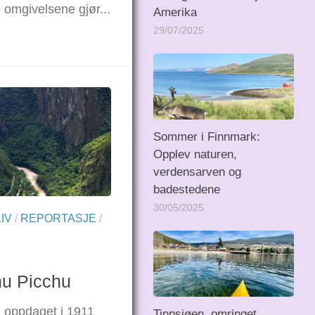
 omgivelsene gjør...
Amerika
29/07/2025
Sommer i Finnmark:
Opplev naturen,
verdensarven og
badestedene
30/05/2025
IV
/
REPORTASJE
/
hu Picchu
 oppdaget i 1911
Tinnsjøen, omringet