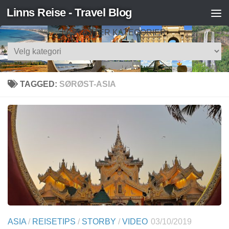
Linns Reise - Travel Blog
Skip to content
SØK ETTER KATEGORIER
Søk
etter
kategorier
TAGGED:
SØRØST-ASIA
ASIA
/
REISETIPS
/
STORBY
/
VIDEO
03/10/2019