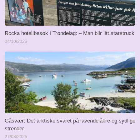
Rocka hotellbesøk i Trøndelag: – Man blir litt starstruck
04/10/2025
Gåsvær: Det arktiske svaret på lavendelåkre og sydlige
strender
27/08/2025