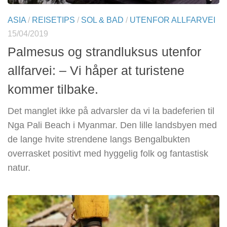
ASIA
/
REISETIPS
/
SOL & BAD
/
UTENFOR ALLFARVEI
15/04/2019
Palmesus og strandluksus utenfor
allfarvei: – Vi håper at turistene
kommer tilbake.
Det manglet ikke på advarsler da vi la badeferien til
Nga Pali Beach i Myanmar. Den lille landsbyen med
de lange hvite strendene langs Bengalbukten
overrasket positivt med hyggelig folk og fantastisk
natur.