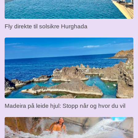
Fly direkte til solsikre Hurghada
Madeira på leide hjul: Stopp når og hvor du vil