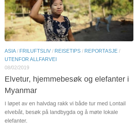
ASIA
/
FRILUFTSLIV
/
REISETIPS
/
REPORTASJE
/
UTENFOR ALLFARVEI
08/02/2019
Elvetur, hjemmebesøk og elefanter i
Myanmar
I løpet av en halvdag rakk vi både tur med Lontail
elvebåt, besøk på landbygda og å møte lokale
elefanter.