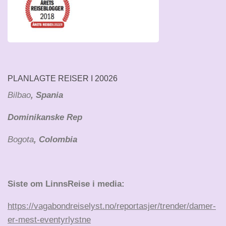
PLANLAGTE REISER I 20026
Bilbao
, Spania
Dominikanske Rep
Bogota
, Colombia
Siste om LinnsReise i media:
https://vagabondreiselyst.no/reportasjer/trender/damer-
er-mest-eventyrlystne