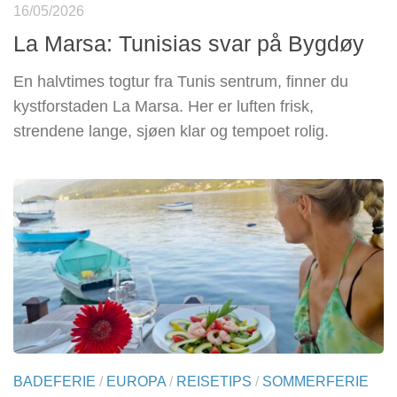
16/05/2026
La Marsa: Tunisias svar på Bygdøy
En halvtimes togtur fra Tunis sentrum, finner du
kystforstaden La Marsa. Her er luften frisk,
strendene lange, sjøen klar og tempoet rolig.
BADEFERIE
/
EUROPA
/
REISETIPS
/
SOMMERFERIE