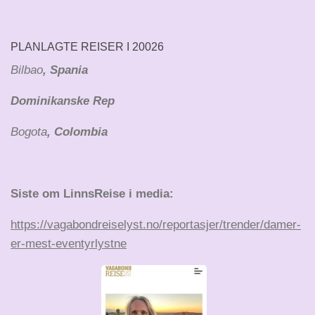
PLANLAGTE REISER I 20026
Bilbao
, Spania
Dominikanske Rep
Bogota
, Colombia
Siste om LinnsReise i media:
https://vagabondreiselyst.no/reportasjer/trender/damer-
er-mest-eventyrlystne