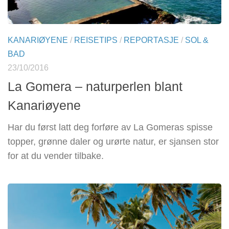
KANARIØYENE
/
REISETIPS
/
REPORTASJE
/
SOL &
BAD
23/10/2016
La Gomera – naturperlen blant
Kanariøyene
Har du først latt deg forføre av La Gomeras spisse
topper, grønne daler og urørte natur, er sjansen stor
for at du vender tilbake.