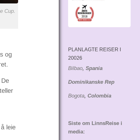
ue Cup.
PLANLAGTE REISER I
as og
20026
et.
Bilbao
, Spania
t De
Dominikanske Rep
eller
Bogota
, Colombia
Siste om LinnsReise i
å leie
media: