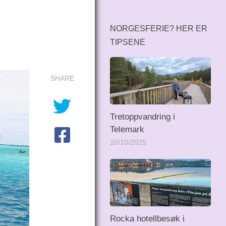
NORGESFERIE? HER ER
TIPSENE
SHARE
Tretoppvandring i
Telemark
10/10/2025
Rocka hotellbesøk i