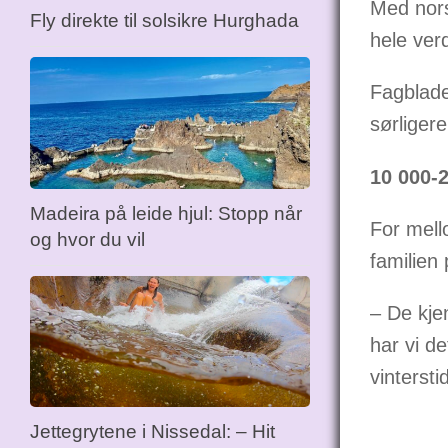
Med nors
Fly direkte til solsikre Hurghada
hele verd
Fagblade
sørligere
10 000-
Madeira på leide hjul: Stopp når
For mell
og hvor du vil
familien
– De kje
har vi de
vintersti
Jettegrytene i Nissedal: – Hit