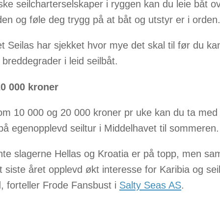
ke seilcharterselskaper i ryggen kan du leie båt o
en og føle deg trygg på at båt og utstyr er i orden
t Seilas har sjekket hvor mye det skal til før du ka
 breddegrader i leid seilbåt.
20 000 kroner
om 10 000 og 20 000 kroner pr uke kan du ta med
 på egenopplevd seiltur i Middelhavet til sommeren.
nte slagerne Hellas og Kroatia er på topp, men sam
t siste året opplevd økt interesse for Karibia og sei
d, forteller Frode Fansbust i
Salty Seas AS
.