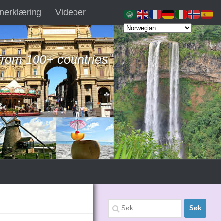
nerklæring
Videoer
 from 100+ countries
Søk
etter: