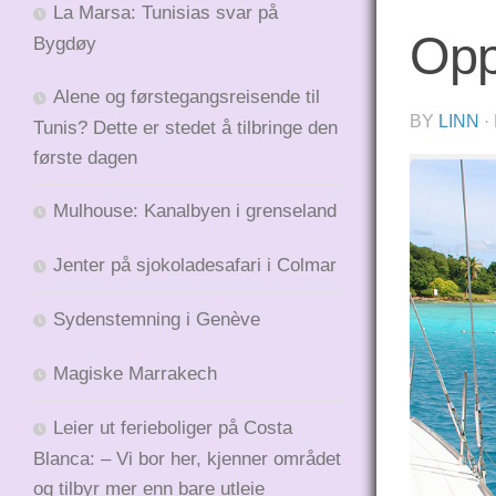
La Marsa: Tunisias svar på
Opp
Bygdøy
Alene og førstegangsreisende til
BY
LINN
·
Tunis? Dette er stedet å tilbringe den
første dagen
Mulhouse: Kanalbyen i grenseland
Jenter på sjokoladesafari i Colmar
Sydenstemning i Genève
Magiske Marrakech
Leier ut ferieboliger på Costa
Blanca: – Vi bor her, kjenner området
og tilbyr mer enn bare utleie