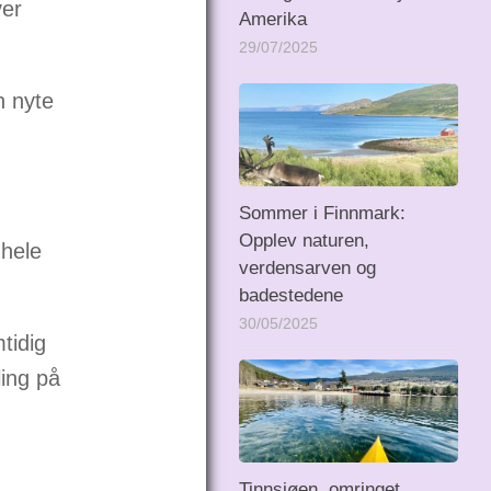
ver
Amerika
.
29/07/2025
n nyte
Sommer i Finnmark:
Opplev naturen,
 hele
verdensarven og
badestedene
30/05/2025
tidig
ling på
Tinnsjøen, omringet