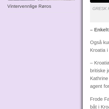
Vintervennlige Røros
GRESK HØ
– Enkelt
Også kun
Kroatia 
– Kroatia
britiske
Kathrine
agent fo
Frode Fa
båt i Kro