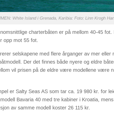
N: White Island i Grenada, Karibia: Foto: Linn Krogh Ha
nomsnittlige charterbåten er på mellom 40-45 fot.
er opp mot 55 fot.
rerer selskapene med flere årganger av mer eller 
tmodell. Der det finnes både nyere og eldre båte
llom vil prisen på de eldre være modellene være 
pel er Salty Seas AS som tar ca. 19 980 kr. for lei
modell Bavaria 40 med tre kabiner i Kroatia, mens
sjon av samme modell koster 26 115 kr.