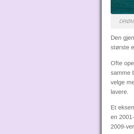
DRØMME
Den gjen
største 
Ofte ope
samme bå
velge me
lavere.
Et eksem
en 2001-
2009-ver