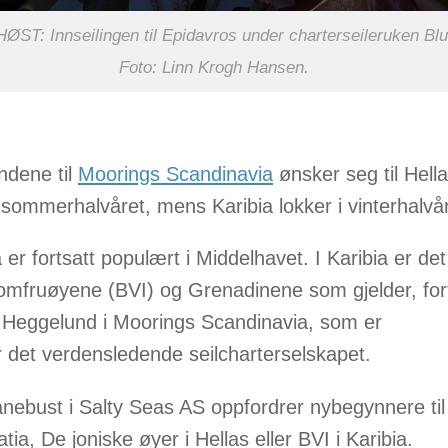
ST: Innseilingen til Epidavros under charterseileruken Bl
Foto: Linn Krogh Hansen.
dene til
Moorings Scandinavia
ønsker seg til Hell
i sommerhalvåret, mens Karibia lokker i vinterhalvår
 er fortsatt populært i Middelhavet. I Karibia er de
 jomfruøyene (BVI) og Grenadinene som gjelder, fort
 Heggelund i Moorings Scandinavia, som er
r det verdensledende seilcharterselskapet.
nebust i Salty Seas AS oppfordrer nybegynnere til 
atia, De joniske øyer i Hellas eller BVI i Karibia.