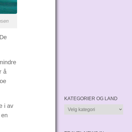
nsen
 De
mindre
r å
noe
KATEGORIER OG LAND
e i av
Kategorier
 en
og
land