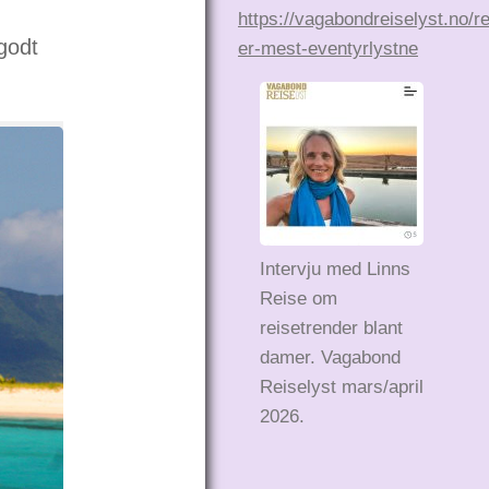
https://vagabondreiselyst.no/r
godt
er-mest-eventyrlystne
Intervju med Linns
Reise om
reisetrender blant
damer. Vagabond
Reiselyst mars/april
2026.