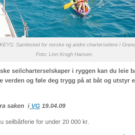
YS: Samlested for norske og andre charterseilere i Gren
Foto: Linn Krogh Hansen.
ke seilcharterselskaper i ryggen kan du leie b
e verden og føle deg trygg på at båt og utstyr e
fra saken i
VG
19.04.09
u seilbåtferie for under 20 000 kr.