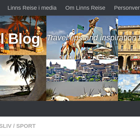
Linns Reise i media
Om Linns Reise
Personver
l Blog
Travel tips and inspiration
SLIV
/
SPORT