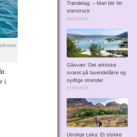
Trøndelag: – Man blir litt
starstruck
04/10/2025
adinene.
Gåsvær: Det arktiske
åt
svaret på lavendelåkre og
sydlige strender
r i
27/08/2025
Utrolige Leka: Et stykke