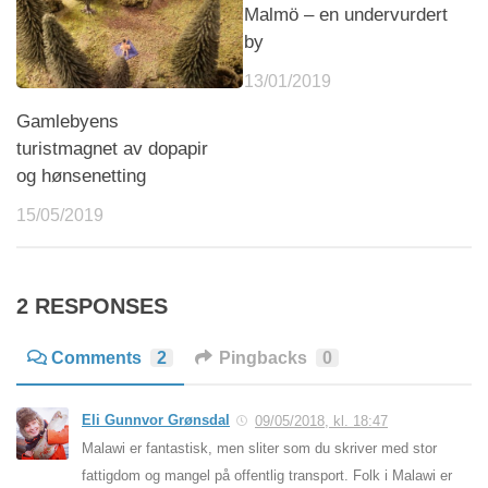
Malmö – en undervurdert
by
13/01/2019
Gamlebyens
turistmagnet av dopapir
og hønsenetting
15/05/2019
2 RESPONSES
Comments
2
Pingbacks
0
Eli Gunnvor Grønsdal
09/05/2018, kl. 18:47
Malawi er fantastisk, men sliter som du skriver med stor
fattigdom og mangel på offentlig transport. Folk i Malawi er