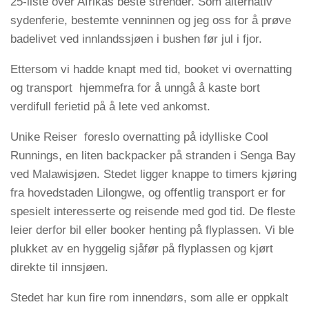
25-liste over Afrikas beste strender. Som alternativ
sydenferie, bestemte venninnen og jeg oss for å prøve
badelivet ved innlandssjøen i bushen før jul i fjor.
Ettersom vi hadde knapt med tid, booket vi overnatting
og transport hjemmefra for å unngå å kaste bort
verdifull ferietid på å lete ved ankomst.
Unike Reiser foreslo overnatting på idylliske Cool
Runnings, en liten backpacker på stranden i Senga Bay
ved Malawisjøen. Stedet ligger knappe to timers kjøring
fra hovedstaden Lilongwe, og offentlig transport er for
spesielt interesserte og reisende med god tid. De fleste
leier derfor bil eller booker henting på flyplassen. Vi ble
plukket av en hyggelig sjåfør på flyplassen og kjørt
direkte til innsjøen.
Stedet har kun fire rom innendørs, som alle er oppkalt