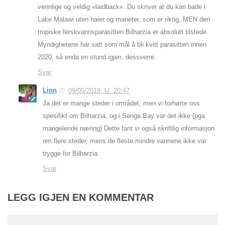
vennlige og veldig «laidback». Du skriver at du kan bade i
Lake Malawi uten haier og maneter, som er riktig, MEN den
tropiske ferskvannsparasitten Bilharzia er absolutt tilstede.
Myndighetene har satt som mål å bli kvitt parasitten innen
2020, så enda en stund igjen, dessverre.
Svar
Linn
09/05/2018, kl. 20:47
Ja det er mange steder i området, men vi forhørte oss
spesifikt om Bilharzia, og i Senga Bay var det ikke (pga
mangelende næring) Dette fant vi også skriftlig informasjon
om flere steder, mens de fleste mindre vannene ikke var
trygge for Bilharzia.
Svar
LEGG IGJEN EN KOMMENTAR