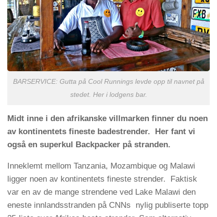
BARSERVICE: Gutta på Cool Runnings levde opp til navnet på
stedet. Her i lodgens bar.
Midt inne i den afrikanske villmarken finner du noen
av kontinentets fineste badestrender. Her fant vi
også en superkul Backpacker på stranden.
Inneklemt mellom Tanzania, Mozambique og Malawi
ligger noen av kontinentets fineste strender.
Faktisk
var en av de mange strendene ved Lake Malawi den
eneste innlandsstranden på CNNs nylig publiserte topp