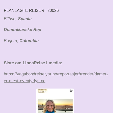
PLANLAGTE REISER I 20026
Bilbao
, Spania
Dominikanske Rep
Bogota
, Colombia
Siste om LinnsReise i media:
https://vagabondreiselyst.no/reportasjer/trender/damer-
er-mest-eventyrlystne