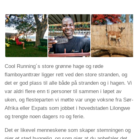
Cool Running´s store grønne hage og røde
flamboyanttrær ligger rett ved den store stranden, og
det er god plass til alle både på stranden og i hagen. Vi
var aldri flere enn ti personer til sammen i løpet av
uken, og flesteparten vi møtte var unge voksne fra Sør-
Afrika eller Expats som jobbet i hovedstaden Lilongwe
og trengte noen dagers ro og ferie.
Det er likevel menneskene som skaper stemningen og
gjør et sted hyggelig, og som gjør at du anbefaler det