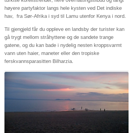
turkise korellstrender, flere overnattingstilbud og langt
høyere partyfaktor langs hele kysten ved Det indiske
hav, fra Sør-Afrika i syd til Lamu utenfor Kenya i nord.
Til gjengjeld får du oppleve en landsby der turister kan
gå trygt mellom stråhyttene og de sandete trange
gatene, og du kan bade i nydelig nesten kroppsvarmt
vann uten haier, maneter eller den tropiske
ferskvannsparasitten Bilharzia.