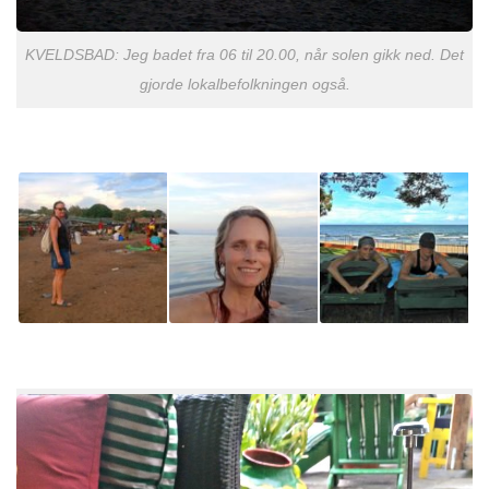
KVELDSBAD: Jeg badet fra 06 til 20.00, når solen gikk ned. Det
gjorde lokalbefolkningen også.