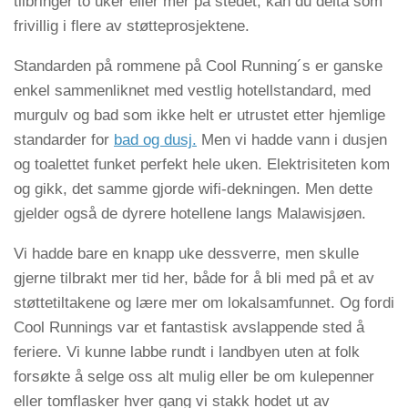
tilbringer to uker eller mer på stedet, kan du delta som
frivillig i flere av støtteprosjektene.
Standarden på rommene på Cool Running´s er ganske
enkel sammenliknet med vestlig hotellstandard, med
murgulv og bad som ikke helt er utrustet etter hjemlige
standarder for
bad og dusj.
Men vi hadde vann i dusjen
og toalettet funket perfekt hele uken. Elektrisiteten kom
og gikk, det samme gjorde wifi-dekningen. Men dette
gjelder også de dyrere hotellene langs Malawisjøen.
Vi hadde bare en knapp uke dessverre, men skulle
gjerne tilbrakt mer tid her, både for å bli med på et av
støttetiltakene og lære mer om lokalsamfunnet. Og fordi
Cool Runnings var et fantastisk avslappende sted å
feriere. Vi kunne labbe rundt i landbyen uten at folk
forsøkte å selge oss alt mulig eller be om kulepenner
eller tomflasker hver gang vi stakk hodet ut av