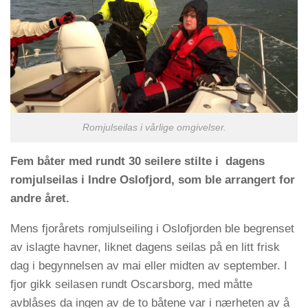
Romjulseilas i vårlige omgivelser.
Fem båter med rundt 30 seilere stilte i dagens
romjulseilas i Indre Oslofjord, som ble arrangert for
andre året.
Mens fjorårets romjulseiling i Oslofjorden ble begrenset
av islagte havner, liknet dagens seilas på en litt frisk
dag i begynnelsen av mai eller midten av september. I
fjor gikk seilasen rundt Oscarsborg, med måtte
avblåses da ingen av de to båtene var i nærheten av å