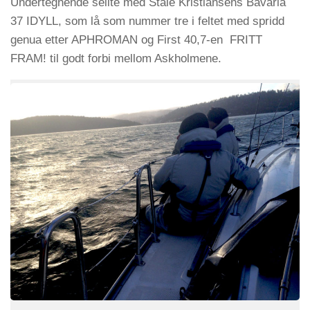
Undertegnende seilte med Ståle Kristiansens Bavaria
37 IDYLL, som lå som nummer tre i feltet med spridd
genua etter APHROMAN og First 40,7-en FRITT
FRAM! til godt forbi mellom Askholmene.