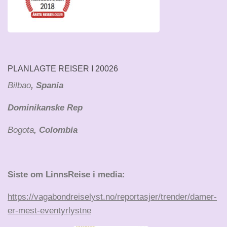
PLANLAGTE REISER I 20026
Bilbao
, Spania
Dominikanske Rep
Bogota
, Colombia
Siste om LinnsReise i media:
https://vagabondreiselyst.no/reportasjer/trender/damer-
er-mest-eventyrlystne