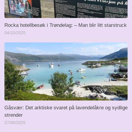
Rocka hotellbesøk i Trøndelag: – Man blir litt starstruck
04/10/2025
Gåsvær: Det arktiske svaret på lavendelåkre og sydlige
strender
27/08/2025