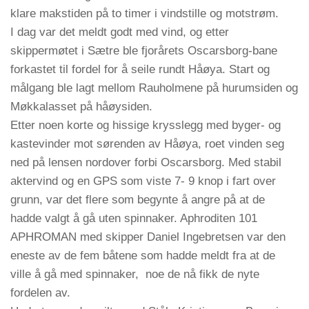
klare makstiden på to timer i vindstille og motstrøm.
I dag var det meldt godt med vind, og etter
skippermøtet i Sætre ble fjorårets Oscarsborg-bane
forkastet til fordel for å seile rundt Håøya. Start og
målgang ble lagt mellom Rauholmene på hurumsiden og
Møkkalasset på håøysiden.
Etter noen korte og hissige krysslegg med byger- og
kastevinder mot sørenden av Håøya, roet vinden seg
ned på lensen nordover forbi Oscarsborg. Med stabil
aktervind og en GPS som viste 7- 9 knop i fart over
grunn, var det flere som begynte å angre på at de
hadde valgt å gå uten spinnaker. Aphroditen 101
APHROMAN med skipper Daniel Ingebretsen var den
eneste av de fem båtene som hadde meldt fra at de
ville å gå med spinnaker, noe de nå fikk de nyte
fordelen av.