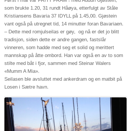
Først i mål var FRITT FRAM ! med Audun Gjøstein,
som brukte 1.20, 31 rundt Håøya, etterfulgt av Ståle
Kristiansens Bavaria 37 IDYLL på 1.45,00. Gjøstein
vant også på utregnet tid, 14 minutter foran Bavariaen.
– Dette med romjulseilas er gøy, og nå er det jo blitt
tradisjon, siden dette er andre gangen, fastslår
vinneren, som hadde med seg et solid og merittert
mannskap på åtte ombord. Han var også en av to som
stilte med båt i fjor, sammen med Steinar Walers
«Mumm A Mia».
Seilasen ble avsluttet med ankerdram og en matbit på
Losen i Sætre havn.