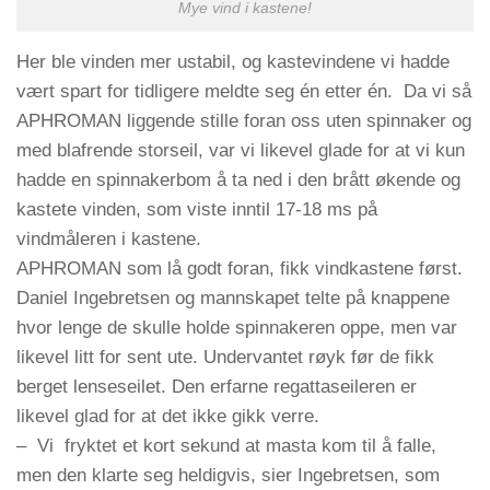
Mye vind i kastene!
Her ble vinden mer ustabil, og kastevindene vi hadde
vært spart for tidligere meldte seg én etter én. Da vi så
APHROMAN liggende stille foran oss uten spinnaker og
med blafrende storseil, var vi likevel glade for at vi kun
hadde en spinnakerbom å ta ned i den brått økende og
kastete vinden, som viste inntil 17-18 ms på
vindmåleren i kastene.
APHROMAN som lå godt foran, fikk vindkastene først.
Daniel Ingebretsen og mannskapet telte på knappene
hvor lenge de skulle holde spinnakeren oppe, men var
likevel litt for sent ute. Undervantet røyk før de fikk
berget lenseseilet. Den erfarne regattaseileren er
likevel glad for at det ikke gikk verre.
– Vi fryktet et kort sekund at masta kom til å falle,
men den klarte seg heldigvis, sier Ingebretsen, som