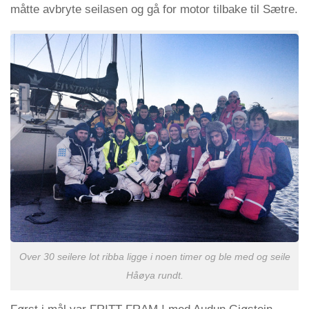
måtte avbryte seilasen og gå for motor tilbake til Sætre.
Over 30 seilere lot ribba ligge i noen timer og ble med og seile
Håøya rundt.