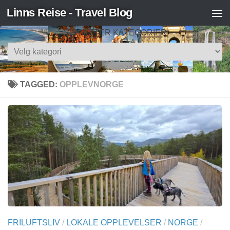
Linns Reise - Travel Blog
Skip to content
SØK ETTER KATEGORIER
Søk
etter
kategorier
TAGGED:
OPPLEVNORGE
FRILUFTSLIV
/
LOKALE OPPLEVELSER
/
NORGE
/