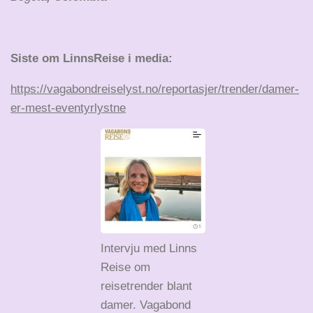
Siste om LinnsReise i media:
https://vagabondreiselyst.no/reportasjer/trender/damer-
er-mest-eventyrlystne
Intervju med Linns
Reise om
reisetrender blant
damer. Vagabond