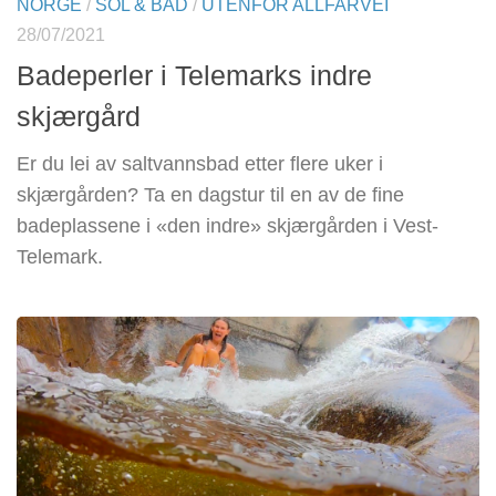
NORGE
/
SOL & BAD
/
UTENFOR ALLFARVEI
28/07/2021
Badeperler i Telemarks indre
skjærgård
Er du lei av saltvannsbad etter flere uker i
skjærgården? Ta en dagstur til en av de fine
badeplassene i «den indre» skjærgården i Vest-
Telemark.