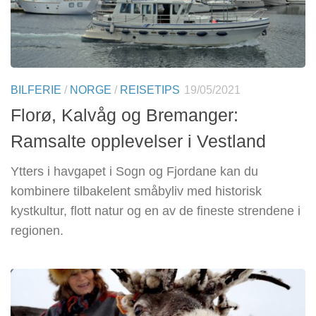
BILFERIE
/
NORGE
/
REISETIPS
19/05/2021
Florø, Kalvåg og Bremanger:
Ramsalte opplevelser i Vestland
Ytters i havgapet i Sogn og Fjordane kan du
kombinere tilbakelent småbyliv med historisk
kystkultur, flott natur og en av de fineste strendene i
regionen.