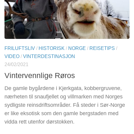
FRILUFTSLIV
/
HISTORISK
/
NORGE
/
REISETIPS
/
VIDEO
/
VINTERDESTINASJON
24/02/2021
Vintervennlige Røros
De gamle bygårdene i Kjerkgata, kobbergruvene,
nærheten til snaufjellet og villmarken med Norges
sydligste reinsdriftsområder. Få steder i Sør-Norge
er like eksotisk som den gamle bergstaden med
vidda rett utenfor dørstokken.