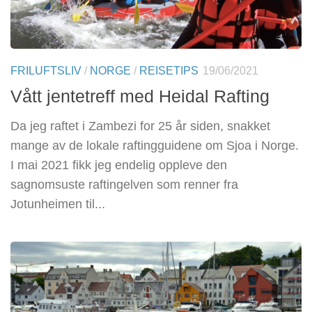
FRILUFTSLIV
/
NORGE
/
REISETIPS
19/06/2021
Vått jentetreff med Heidal Rafting
Da jeg raftet i Zambezi for 25 år siden, snakket
mange av de lokale raftingguidene om Sjoa i Norge.
I mai 2021 fikk jeg endelig oppleve den
sagnomsuste raftingelven som renner fra
Jotunheimen til...