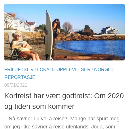
FRILUFTSLIV
/
LOKALE OPPLEVELSER
/
NORGE
/
REPORTASJE
09/01/2021
Kortreist har vært godtreist: Om 2020
og tiden som kommer
– Nå savner du vel å reise? Mange har spurt meg
om jeg ikke savner å reise utenlands. Joda, som