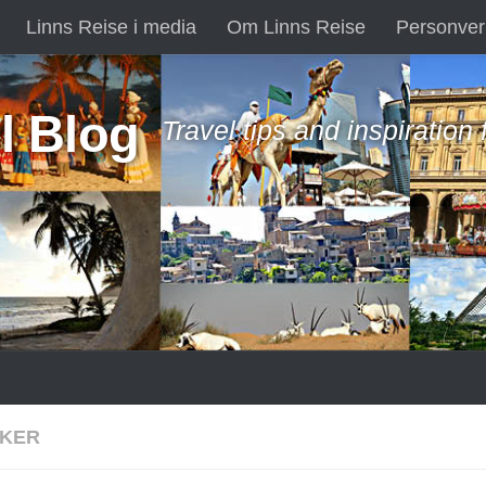
Linns Reise i media
Om Linns Reise
Personver
l Blog
Travel tips and inspiration
KER