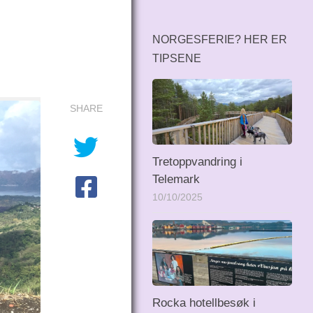
NORGESFERIE? HER ER
TIPSENE
SHARE
Tretoppvandring i
Telemark
10/10/2025
Rocka hotellbesøk i