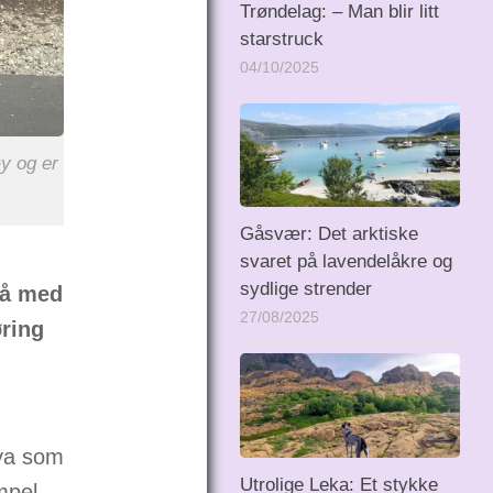
Trøndelag: – Man blir litt
starstruck
04/10/2025
y og er
Gåsvær: Det arktiske
svaret på lavendelåkre og
sydlige strender
 få med
27/08/2025
øring
øya som
Utrolige Leka: Et stykke
mpel