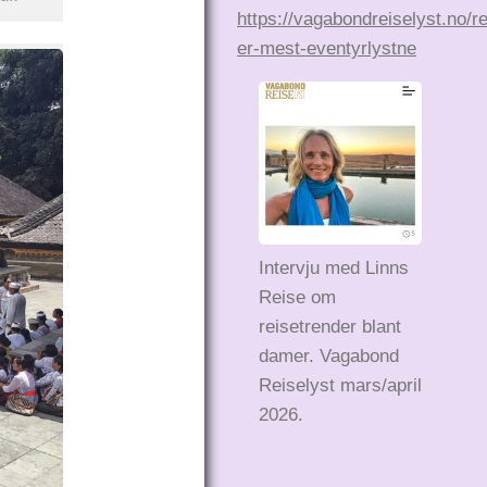
https://vagabondreiselyst.no/r
er-mest-eventyrlystne
Intervju med Linns
Reise om
reisetrender blant
damer. Vagabond
Reiselyst mars/april
2026.