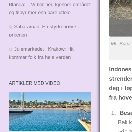
Blanca: – Vi bor her, kjenner området
og tilbyr mer enn bare utleie
Saharaman: En styrkeprøve i
ørkenen
Mt. Batur
Julemarkedet i Krakow: Hit
kommer folk fra hele verden
Indones
strender
ARTIKLER MED VIDEO
deg i lø
fra hov
Besø
Bali 
«de t