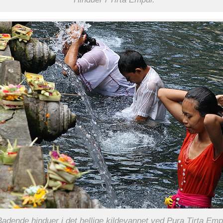
Badende hinduer i det hellige kildevannet ved Pura Tirta Emp