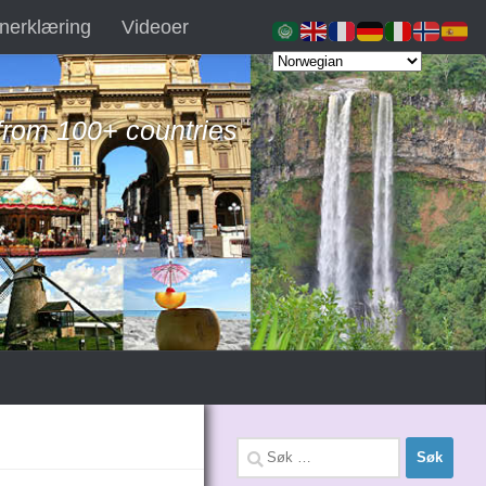
nerklæring
Videoer
 from 100+ countries
Søk
etter: