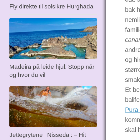
Fly direkte til solsikre Hurghada
bak h
nemli
famil
canan
andre
og hi
Madeira på leide hjul: Stopp når
størr
og hvor du vil
smak
Et be
balif
Pura 
komme
skal 
Jettegrytene i Nissedal: – Hit