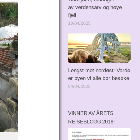
av verdensarv og høye
fjell
19/04/2025
Lengst mot nordøst: Vardø
er byen vi alle bør besøke
04/04/2025
VINNER AV ÅRETS
REISEBLOGG 2018!