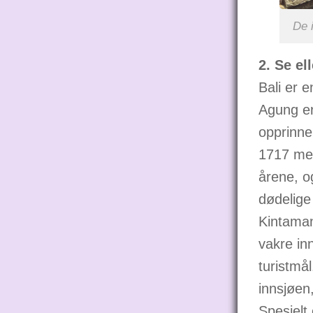
De 
2. Se el
Bali er e
Agung e
opprinne
1717 met
årene, o
dødelige
Kintaman
vakre in
turistmå
innsjøen,
Spesielt