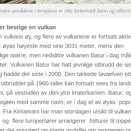
indre områdene i templene er ofte forbeholdt bønn og offerrit
ler bestige en vulkan
n vulkans øy, og flere av vulkanene er fortsatt akti
r øyas høyeste med sine 3031 meter, mens den
lige større, men nedslitte vulkanen Batur i dag må
er. Vulkanen Batur har hatt jevnlige utbrudd de si
g hadde det siste i 2000. Den tørkede lavaelven ett
 utbruddet på 1960-tallet kan fortsatt sees fra lan
i, på vestsiden av den ytre kraterkanten. Batur, o
nsjøen med samme navn, er i dag et av øyas pop
l. Fra Kintamani har man storslagen utsikt til vulka
 og flere turopertører arrangerer fotturer til toppe
 er det populært og starte grytidlig om morgenen o