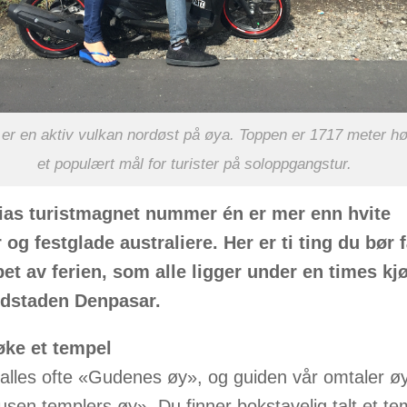
 er en aktiv vulkan nordøst på øya. Toppen er 1717 meter hø
et populært mål for turister på soloppgangstur.
ias turistmagnet nummer én er mer enn hvite
 og festglade australiere. Her er ti ting du bør
pet av ferien, som alle ligger under en times kj
edstaden Denpasar.
ke et tempel
kalles ofte «Gudenes øy», og guiden vår omtaler 
usen templers øy». Du finner bokstavelig talt et te