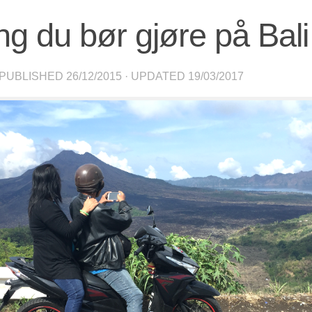
ing du bør gjøre på Bali
 PUBLISHED
26/12/2015
· UPDATED
19/03/2017