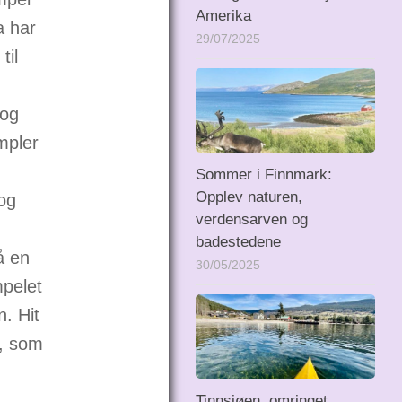
Amerika
a har
29/07/2025
til
 og
mpler
Sommer i Finnmark:
Opplev naturen,
 og
verdensarven og
badestedene
å en
30/05/2025
mpelet
n. Hit
t, som
Tinnsjøen, omringet