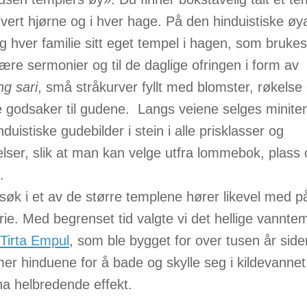
vert hjørne og i hver hage. På den hinduistiske øy
g hver familie sitt eget tempel i hagen, som brukes 
iære sermonier og til de daglige ofringen i form av
g sari
, små stråkurver fyllt med blomster, røkelse
 godsaker til gudene. Langs veiene selges minite
nduistiske gudebilder i stein i alle prisklasser og
elser, slik at man kan velge utfra lommebok, plass
.
søk i et av de større templene hører likevel med p
erie. Med begrenset tid valgte vi det hellige vannte
Tirta Empul
, som ble bygget for over tusen år side
r hinduene for å bade og skylle seg i kildevanne
ha helbredende effekt.