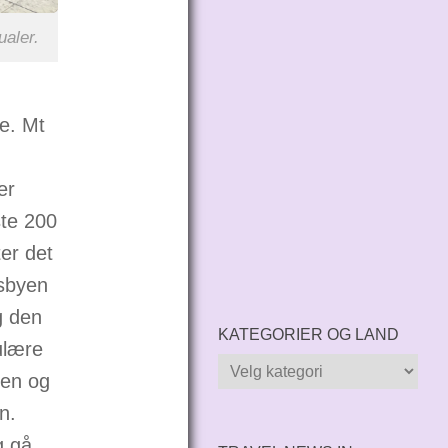
ualer.
ve. Mt
ler
ste 200
er det
dsbyen
g den
KATEGORIER OG LAND
ulære
Kategorier
nen og
og
n.
land
g gå