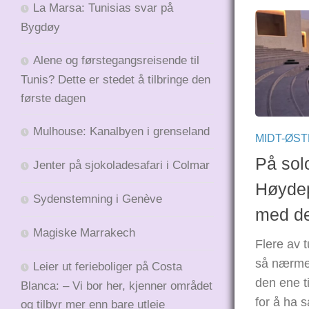
La Marsa: Tunisias svar på
Bygdøy
Alene og førstegangsreisende til
Tunis? Dette er stedet å tilbringe den
første dagen
Mulhouse: Kanalbyen i grenseland
MIDT-ØS
På sol
Jenter på sjokoladesafari i Colmar
Høydep
Sydenstemning i Genève
med d
Magiske Marrakech
Flere av t
så nærme 
Leier ut ferieboliger på Costa
den ene t
Blanca: – Vi bor her, kjenner området
for å ha s
og tilbyr mer enn bare utleie