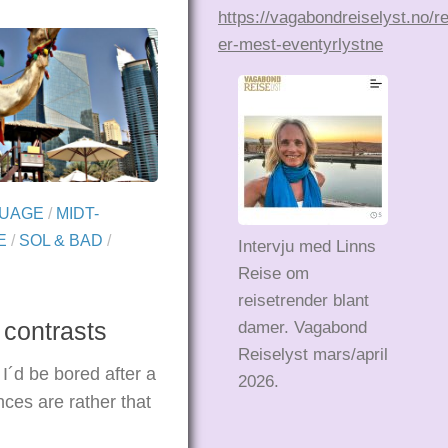
https://vagabondreiselyst.no/r
er-mest-eventyrlystne
GUAGE
/
MIDT-
E
/
SOL & BAD
/
Intervju med Linns
Reise om
reisetrender blant
 contrasts
damer. Vagabond
Reiselyst mars/april
I´d be bored after a
2026.
ces are rather that