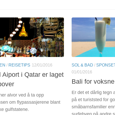
TEN
/
REISETIPS
12/01/2016
SOL & BAD
/
SPONSET
01/01/2016
Aiport i Qatar er laget
Bali for voksne
pover
Er det et dårlig tegn
er alvor ved å ta opp
på et turiststed for 
sen om flypassasjerene blant
småbarnsfamilier enn
ke gulfstatene.
surfebyen på andre s