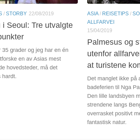
S
/
STORBY
22/08/2019
ASIA
/
REISETIPS
/
SO
ALLFARVEI
i Seoul: Tre utvalgte
15/04/2019
unkter
Palmesus og s
r 35 grader og jeg har en én
utenfor allfarve
utforske en av Asias mest
at turistene ko
de hovedsteder, må det
s hardt.
Det manglet ikke på a
badeferien til Nga P
Den lille landsbyen 
strendene langs Ben
overrasket positivt m
fantastisk natur.