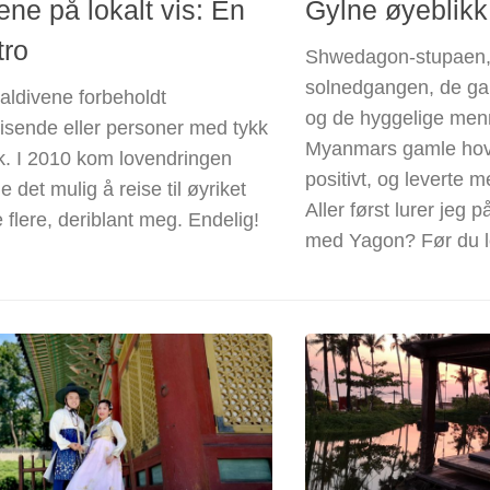
ene på lokalt vis: En
Gylne øyeblikk
tro
Shwedagon-stupaen,
solnedgangen, de ga
aldivene forbeholdt
og de hyggelige men
eisende eller personer med tykk
Myanmars gamle hov
. I 2010 kom lovendringen
positivt, og leverte m
 det mulig å reise til øyriket
Aller først lurer jeg 
 flere, deriblant meg. Endelig!
med Yagon? Før du le