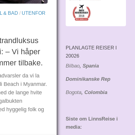
L & BAD
/
UTENFOR
trandluksus
PLANLAGTE REISER I
i: – Vi håper
20026
mmer tilbake.
Bilbao
, Spania
dvarsler da vi la
Dominikanske Rep
ali Beach i Myanmar.
med de lange hvite
Bogota
, Colombia
galbukten
ed hyggelig folk og
Siste om LinnsReise i
media: