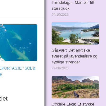
Trøndelag: – Man blir litt
starstruck
04/10/2025
Gåsvær: Det arktiske
svaret på lavendelåkre og
sydlige strender
EPORTASJE
/
SOL &
27/08/2025
E
det
Utrolige Leka: Et stykke