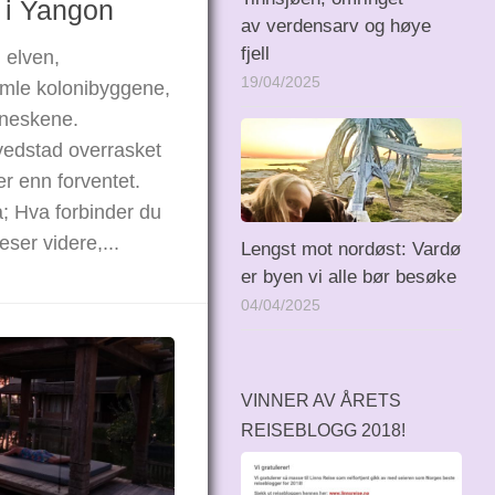
 i Yangon
av verdensarv og høye
fjell
 elven,
19/04/2025
mle kolonibyggene,
neskene.
edstad overrasket
er enn forventet.
på; Hva forbinder du
ser videre,...
Lengst mot nordøst: Vardø
er byen vi alle bør besøke
04/04/2025
VINNER AV ÅRETS
REISEBLOGG 2018!