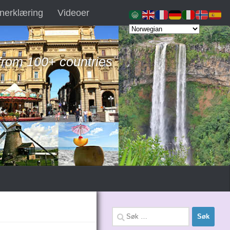
nerklæring
Videoer
 from 100+ countries
Søk
etter: