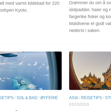
Drømmer du om å sv
ell med varmt kildebad for 220
skilpadder, haier og r
storbyen Kyoto.
fargerike fisker og ko
Maldivene et godt va
nederst i saken.
SETIPS
/
SOL & BAD
/
ØYFERIE
ASIA
/
REISETIPS
/
ST
9
03/10/2019