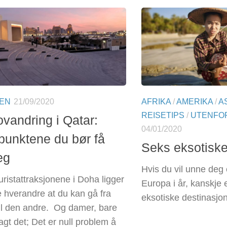
TEN
21/09/2020
AFRIKA
/
AMERIKA
/
A
REISETIPS
/
UTENFOR
ovandring i Qatar:
04/01/2020
unktene du bør få
Seks eksotiske
eg
Hvis du vil unne deg 
uristattraksjonene i Doha ligger
Europa i år, kanskje 
hverandre at du kan gå fra
eksotiske destinasjon
il den andre. Og damer, bare
agt det; Det er null problem å