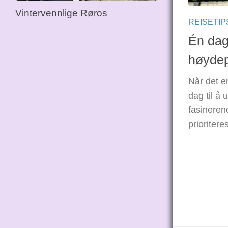
Vintervennlige Røros
REISETIP
Én dag 
høydep
Når det e
dag til å 
fasineren
prioritere