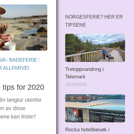
NORGESFERIE? HER ER
TIPSENE
SIA
/
BADEFERIE
/
 ALLFARVEI
Tretoppvandring i
Telemark
10/10/2025
 tips for 2020
én langtur utenfor
en av disse
ene kan friste?
Rocka hotellbesøk i