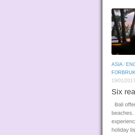
ASIA
/
EN
FORBRU
19/01/201
Six rea
Bali offer
beaches. 
experienc
holiday li