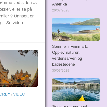
ømme ved siden av
Amerika
okker, eller se på
29/07/2025
raller ? Uansett er
lg. Se video
Sommer i Finnmark:
Opplev naturen,
verdensarven og
badestedene
30/05/2025
ORBY
/
VIDEO
Tinnsjøen, omringet