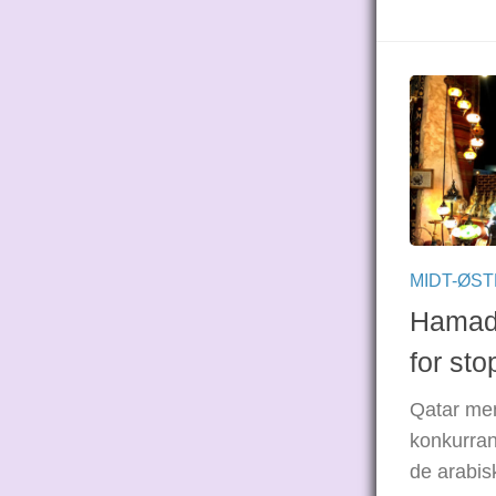
MIDT-ØS
Hamad 
for sto
Qatar men
konkurran
de arabis