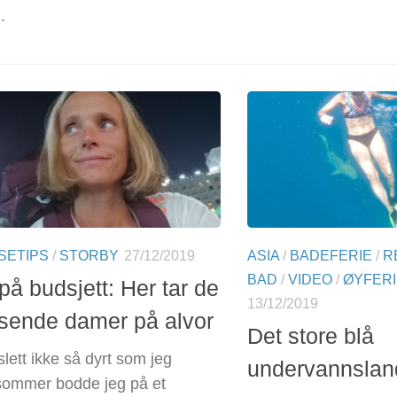
.
SETIPS
/
STORBY
27/12/2019
ASIA
/
BADEFERIE
/
R
BAD
/
VIDEO
/
ØYFERI
på budsjett: Her tar de
13/12/2019
isende damer på alvor
Det store blå
lett ikke så dyrt som jeg
undervannslan
 sommer bodde jeg på et