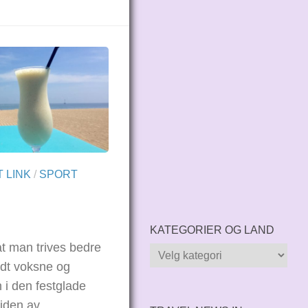
 LINK
/
SPORT
KATEGORIER OG LAND
 at man trives bedre
Kategorier
godt voksne og
og
 i den festglade
land
iden av