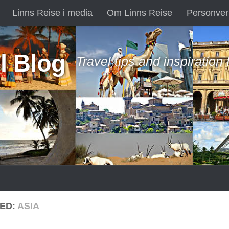
Linns Reise i media
Om Linns Reise
Personver
l Blog
Travel tips and inspiration
ED:
ASIA