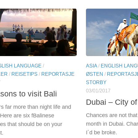
GLISH LANGUAGE
/
ASIA
/
ENGLISH LAN
KER
/
REISETIPS
/
REPORTASJE
ØSTEN
/
REPORTASJ
7
STORBY
03/01/2017
sons to visit Bali
Dubai – City of
s far more than night life and
Chances are not that 
Here are six fBalinese
month in Dubai. Chan
es that should be on your
I´d be broke.
st.