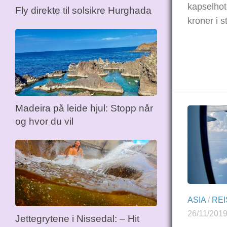
kapselhot
Fly direkte til solsikre Hurghada
kroner i 
Madeira på leide hjul: Stopp når
og hvor du vil
ASIA
/
REI
26/11/201
Jettegrytene i Nissedal: – Hit