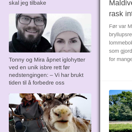
Maldiv
skal jeg tilbake
rask in
Før var M
bryllupsr
lommebok
som gjorde
for mange
Tonny og Mira åpnet iglohytter
ved en unik isbre rett før
nedstengingen: – Vi har brukt
tiden til å forbedre oss