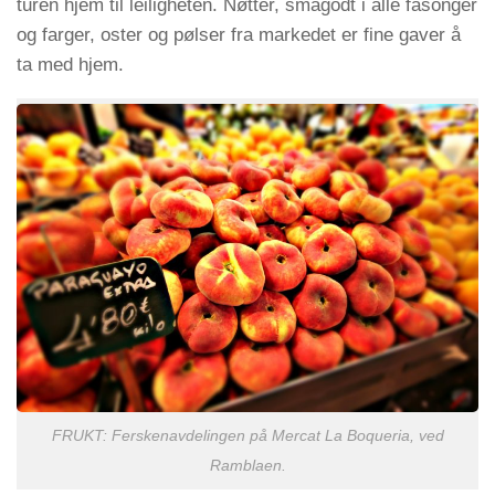
turen hjem til leiligheten. Nøtter, smågodt i alle fasonger
og farger, oster og pølser fra markedet er fine gaver å
ta med hjem.
FRUKT: Ferskenavdelingen på Mercat La Boqueria, ved
Ramblaen.