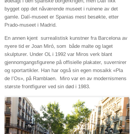
ødelagt i den spanske borgerkrigen, men Dalí fikk
bygget opp det nåværende museet i ruinene av det
gamle. Dalí-museet er Spanias mest besøkte, etter
Prado-museet i Madrid.
En annen kjent surrealistisk kunstner fra Barcelona av
nyere tid er Joan Miró, som både malte og laget
skulpturer. Under OL i 1992 var Miros verk blant
gjennomgangsfigurene på offisielle plakater, suvernirer
og sportartikler. Han har også sin egen mosaikk «Pla
de l’Os», på Ramblaen. Miro var en av modernismens
største frontfigurer ved sin død i 1983.