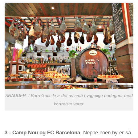
SNADDER: I Barri Gotic kryr det av små hyggelige bodegaer med
kortreiste varer.
3.- Camp Nou og FC Barcelona.
Neppe noen by er så