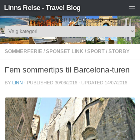
Linns Reise - Travel Blog
Skip to content
SØK ETTER KATEGORIER
Søk
etter
kategorier
SOMMERFERIE
/
SPONSET LINK
/
SPORT
/
STORBY
Fem sommertips til Barcelona-turen
BY
LINN
· PUBLISHED
30/06/2016
· UPDATED
14/07/2016