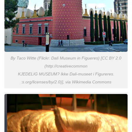
By Taco Witte (Flickr: Dalí Museum in Figueres) [CC BY 2.0
(http://creativecommon
KJEDELIG MUSEUM? Ikke Dali-museet i Figureres.
:s.org/licenses/by/2.0)], via Wikimedia Commons