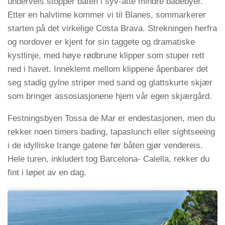
underveis stopper båten i syv-åtte mindre badebyer.
Etter en halvtime kommer vi til Blanes, sommarkerer
starten på det virkelige Costa Brava. Strekningen herfra
og nordover er kjent for sin taggete og dramatiske
kystlinje, med høye rødbrune klipper som stuper rett
ned i havet. Inneklemt mellom klippene åpenbarer det
seg stadig gylne striper med sand og glattskurte skjær
som bringer assosiasjonene hjem vår egen skjærgård.
Festningsbyen Tossa de Mar er endestasjonen, men du
rekker noen timers bading, tapaslunch eller sightseeing
i de idylliske trange gatene før båten gjør vendereis.
Hele turen, inkludert tog Barcelona- Calella, rekker du
fint i løpet av en dag.