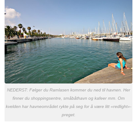
NEDERST: Følger du Ramlasen kommer du ned til havnen. Her
finner du shoppingsentre, småbåthavn og kafeer mm. Om
kvelden har havneområdet rykte på seg for å være litt «redlight»-
preget.