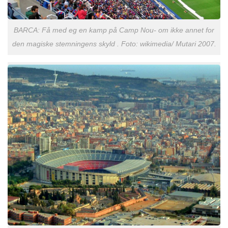
BARCA: Få med eg en kamp på Camp Nou- om ikke annet for
den magiske stemningens skyld . Foto: wikimedia/ Mutari 2007.