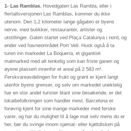
1- Las Ramblas.
Hovedgaten Las Rambla, eller i
flertallsversjonen Las Ramblas, kommer du ikke
utenom. Den 1,2 kilometer lange gågaten er byens
nerve, med butikker, restauranter, artister og
utstillinger. Gaten startet ved Plaça Catalunya i nord, og
ender ved havneområdet Port Vell. Husk også å ta
turen inn markedet La Boqueria, et gigantisk
matmarked med alt tenkelig som kan friste ganen og
øyene plassert innenfor et areal på 2 583 m².
Ferskvareavdelingen for frukt og grønt er kjent langt
utenfor byens grenser, og selv om markedet unektelig
har en stor andel turister blant sine besøkende, er det
lokalbefolkningen som handler mest. Barcelona er
forøvrig kjent for sine mange markeder med ferske
varer, og har du mulighet til å lage mat selv mens du er
her, bør du svinge innom sjømat- eller kjøttdisken på