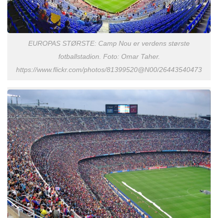
EUROPAS STØRSTE: Camp Nou er verdens største
fotballstadion. Foto: Omar Taher.
https://www.flickr.com/photos/81399520@N00/26443540473